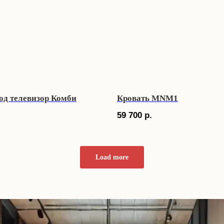
од телевизор Комби
Кровать MNM1
59 700
р.
Load more