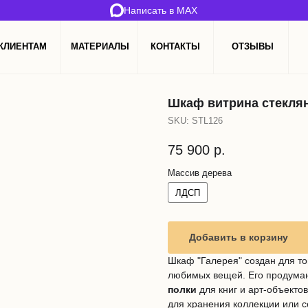
Написать в MAX
КЛИЕНТАМ
МАТЕРИАЛЫ
КОНТАКТЫ
ОТЗЫВЫ
Шкаф витрина стекля
SKU:
STL126
75 900
р.
Массив дерева
ЛДСП
Добавить в корзину
Шкаф "Галерея" создан для то
любимых вещей. Его продума
полки
для книг и арт-объекто
для хранения коллекции или с