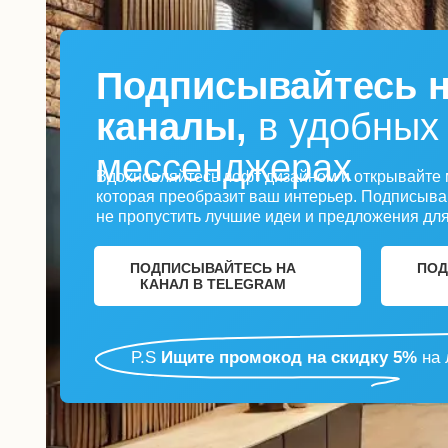
Подписывайтесь 
каналы,
в удобных
мессенджерах
Вдохновляйтесь лофт дизайном и открывайте 
которая преобразит ваш интерьер. Подписыва
не пропустить лучшие идеи и предложения для
ПОДПИСЫВАЙТЕСЬ НА
ПОД
КАНАЛ В TELEGRAM
P.S
Ищите промокод на скидку 5%
на 