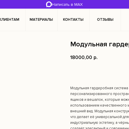
Написать в MAX
КЛИЕНТАМ
МАТЕРИАЛЫ
КОНТАКТЫ
ОТЗЫВЫ
Модульная гарде
18000,00
р.
Добавить в корзину
Модульная гардеробная система
персонализированного пространс
ящиков и вешалок, которые можн
использованием качественного м
внешний вид. Модульная констру
что делает её универсальной дл
индустриальную эстетику, а чёрн
создаёт элегантный и современн