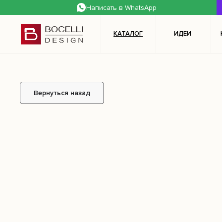
Написать в WhatsApp
mL6-LZM-kx6-3Kc
КАТАЛОГ
ИДЕИ
Вернуться назад