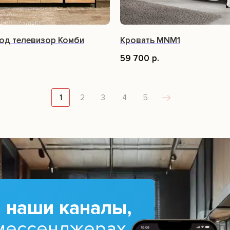
од телевизор Комби
Кровать MNM1
59 700
р.
1
2
3
4
5
 наши каналы,
 мессенджерах