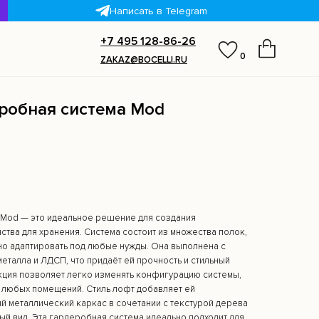
Написать в Telegram
+7 495 128-86-26
0
ZAKAZ@BOCELLI.RU
робная система Mod
 Mod — это идеальное решение для создания
тва для хранения. Система состоит из множества полок,
о адаптировать под любые нужды. Она выполнена с
еталла и ЛДСП, что придаёт ей прочность и стильный
кция позволяет легко изменять конфигурацию системы,
я любых помещений. Стиль лофт добавляет ей
ый металлический каркас в сочетании с текстурой дерева
ый вид. Эта гардеробная система идеально подходит для