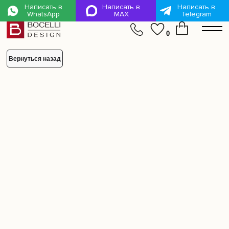
Написать в
Написать в
Написать в
WhatsApp
MAX
Telegram
mL6-LZM-kx6-3Kc
0
Вернуться назад