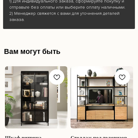
1) Для индивидуального заказа, сформируйте покупку и
отправьте без оплаты или выберите оплату наличными.
2) Менеджер свяжется с вами для уточнения деталей
заказа.
Вам могут быть
интересны:
Шкаф витрина
Стеллаж под телевизор