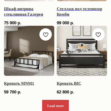
Шкаф витрина
Стеллаж под телевизор
стеклянная Галерея
Комби
75 900
р.
99 000
р.
Подписывайтесь на
наши каналы,
в удобных
для вас мессенджерах
Вдохновляйтесь лофт дизайном и открывайте
мир уникальной мебели, которая преобразит
ваш интерьер. Подписывайтесь прямо сейчас,
чтобы не пропустить лучшие идеи и
предложения для вашего интерьера!
ПОДПИСЫВАЙТЕСЬ НА
ПОДПИСЫВАЙТЕСЬ НА
КАНАЛ В TELEGRAM
КАНАЛ В MAX
Кровать MNM1
Кровать BIC
P.S
Ищите промокод на скидку
59 700
р.
62 800
р.
5%
на любой заказ. Ждем Вас!
Load more