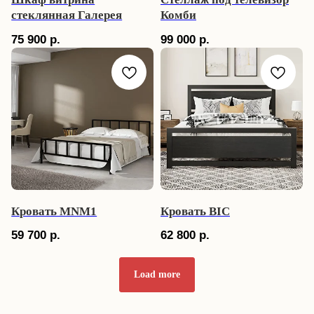
стеклянная Галерея
Комби
75 900
р.
99 000
р.
Подписывайтесь на
наши каналы,
в удобных
для вас мессенджерах
Вдохновляйтесь лофт дизайном и открывайте
мир уникальной мебели, которая преобразит
ваш интерьер. Подписывайтесь прямо сейчас,
чтобы не пропустить лучшие идеи и
предложения для вашего интерьера!
ПОДПИСЫВАЙТЕСЬ НА
ПОДПИСЫВАЙТЕСЬ НА
КАНАЛ В TELEGRAM
КАНАЛ В MAX
Кровать MNM1
Кровать BIC
59 700
р.
62 800
р.
P.S
Ищите промокод на скидку
5%
на любой заказ. Ждем Вас!
Load more