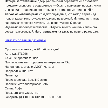
Четыре застекленные дверцы
с тонкими переплетами позволяют
продемонстрировать содержимое — будь то коллекция посуды, книги
или винил, — защищая его от пыли. Строгая геометрия линий и
легкое основание-рама
создают ощущение, что комод парит над
полом, делая конструкцию визуально невесомой. Минималистичные
защелки завершают брутальный и продуманный образ.
Идеально подойдет в качестве ТВ-тумбы в гостиной или стильного
серванта в столовой.
Изготавливаем на заказ
по вашим размерам.
Заказать по вашим размерам
Срок изготовления: до 20 рабочих дней
Артикул: STL096
Сечение профиля: 20*20
Покраска металл: порошковая покраска по RAL
Наполнение: стекло, ЛДСП, металл
Направляющие: нет
Петли: да
Производитель: Bocelli Design
Наличие металлокаркаса: Есть
Стиль: Лофт
Подходит для улицы: нет
Габариты (Д + Ш + В), мм: 1800+380+550