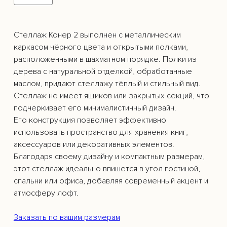
Благодаря своему дизайну и компактным размерам,
этот стеллаж идеально впишется в угол гостиной,
спальни или офиса, добавляя современный акцент и
атмосферу лофт.
Заказать по вашим размерам
Срок изготовления: до 20 рабочих дней
Артикул: STLU05
Сечение профиля: 20*20
Покраска металл: порошковая покраска по RAL
Наполнение: ЛДСП
Направляющие: нет
Петли: нет
Производитель: Bocelli Design
Наличие металлокаркаса: Есть
Стиль: Лофт
Подходит для улицы: нет
Габариты (Д + Ш + В), мм: 1250/1250+350+2000