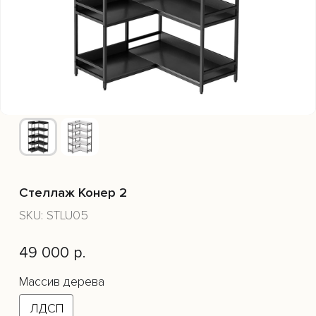
Стеллаж Конер 2
SKU:
STLU05
49 000
р.
Массив дерева
ЛДСП
Стеллаж Конер 2 выполнен с металлическим
каркасом чёрного цвета и открытыми полками,
расположенными в шахматном порядке. Полки из
дерева с натуральной отделкой, обработанные
маслом, придают стеллажу тёплый и стильный вид.
Стеллаж не имеет ящиков или закрытых секций, что
подчеркивает его минималистичный дизайн.
Его конструкция позволяет эффективно
использовать пространство для хранения книг,
аксессуаров или декоративных элементов.