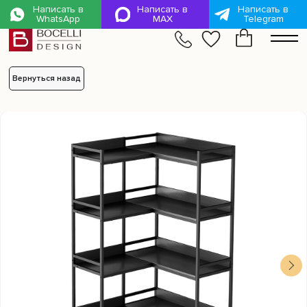
Написать в
Написать в
Написать в
WhatsApp
MAX
Telegram
mL6-LZM-kx6-3Kc
Вернуться назад