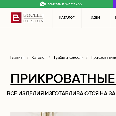
Написать в WhatsApp
mL6-LZM-kx6-3Kc
КАТАЛОГ
ИДЕИ
Главная
/
Каталог
/
Тумбы и консоли
/
Прикроватные
ПРИКРОВАТНЫЕ
Подписывайтес
ВСЕ ИЗДЕЛИЯ ИЗГОТАВЛИВАЮТСЯ НА З
наши каналы,
в 
для вас мессен