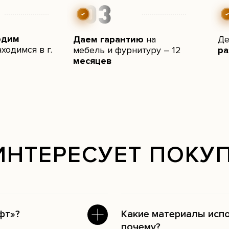
одим
Даем гарантию
на
Де
ходимся в г.
мебель и фурнитуру – 12
ра
месяцев
ИНТЕРЕСУЕТ ПОКУ
фт»?
Какие материалы исп
почему?