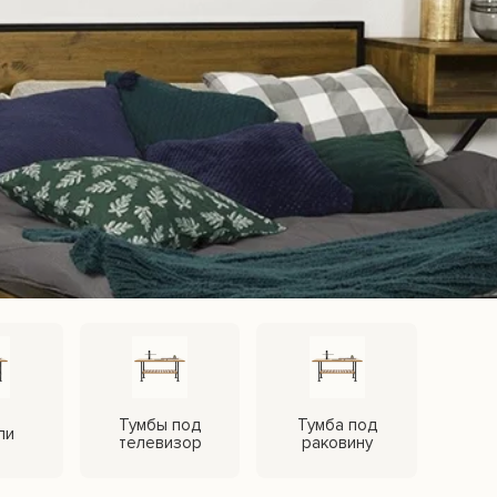
 открывайте мир
P.S 
бразит ваш интерьер.
обы не пропустить
вашего интерьера!
Ждем
ПОДПИСЫВАЙТЕСЬ НА
КАНАЛ В MAX
Тумбы под
Тумба под
ли
телевизор
раковину