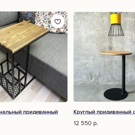
нальный придиванный
Круглый придиванный 
12 550
р.