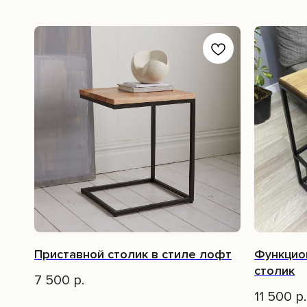
Приставной столик в стиле лофт
Функцио
столик
7 500
р.
11 500
р.