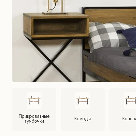
Вдохновляйтесь лофт дизайном и
уникальной мебели, которая прео
Подписывайтесь прямо сейчас, чт
лучшие идеи и предложения для 
ПОДПИСЫВАЙТЕСЬ НА
КАНАЛ В TELEGRAM
Прикроватные
Комоды
Консо
тумбочки