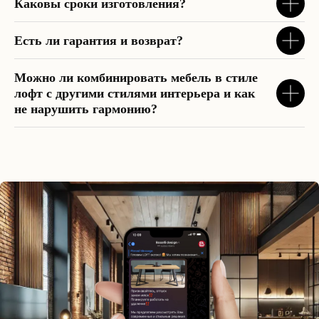
Каковы сроки изготовления?
Наше производство:
М
ытищи, Коминтерна
17
Есть ли гарантия и возврат?
Время работы:
Будни: 10:00 - 19:00
Суббота: 10:00 - 15:00
Можно ли комбинировать мебель в стиле
Воскресенье: выходной
лофт с другими стилями интерьера и как
Реквизиты:
не нарушить гармонию?
ИП Егорова А. В.
ИНН 770401934763
ОГРНИП 319508100157862