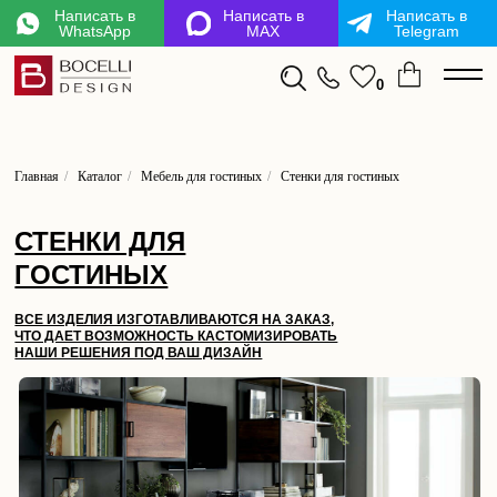
Написать в
Написать в
Написать в
WhatsApp
MAX
Telegram
mL6-LZM-kx6-3Kc
0
Х
Главная
/
Каталог
/
Мебель для гостиных
/
Стенки для гостиных
Подписывайтесь на
СТЕНКИ ДЛЯ
наши каналы,
в
удобных для вас
ГОСТИНЫХ
мессенджерах
Вдохновляйтесь лофт дизайном
ВСЕ ИЗДЕЛИЯ ИЗГОТАВЛИВАЮТСЯ НА ЗАКАЗ,
и открывайте мир уникальной мебели,
ЧТО ДАЕТ ВОЗМОЖНОСТЬ КАСТОМИЗИРОВАТЬ
которая преобразит ваш интерьер.
НАШИ РЕШЕНИЯ ПОД ВАШ ДИЗАЙН
Подписывайтесь прямо сейчас, чтобы не
пропустить лучшие идеи и предложения
для вашего интерьера!
ПОДПИСЫВАЙТЕСЬ НА
КАНАЛ В TELEGRAM