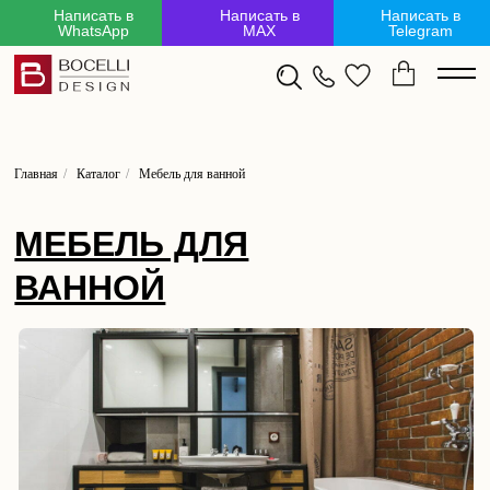
Написать в
Написать в
Написать в
WhatsApp
MAX
Telegram
mL6-LZM-kx6-3Kc
Х
Главная
/
Каталог
/
Мебель для ванной
Подписывайтесь на
МЕБЕЛЬ ДЛЯ
наши каналы,
в
удобных для вас
ВАННОЙ
мессенджерах
Вдохновляйтесь лофт дизайном
и открывайте мир уникальной мебели,
которая преобразит ваш интерьер.
Подписывайтесь прямо сейчас, чтобы не
пропустить лучшие идеи и предложения
для вашего интерьера!
ПОДПИСЫВАЙТЕСЬ НА
КАНАЛ В TELEGRAM