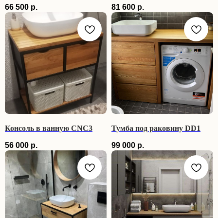
66 500
р.
81 600
р.
Консоль в ванную CNC3
Тумба под раковину DD1
56 000
р.
99 000
р.