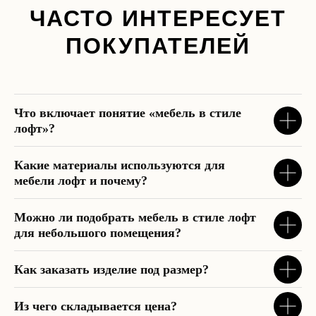
+7 495 128-86-26
zakaz@bocelli.ru
ЧАСТО ИНТЕРЕСУЕТ
ПОКУПАТЕЛЕЙ
Наши мессенджеры
Наше производство:
М
ытищи, Коминтерна
17
Время работы:
Что включает понятие «мебель в стиле
Будни: 10:00 - 19:00
лофт»?
Суббота: 10:00 - 15:00
Воскресенье: выходной
Реквизиты:
Какие материалы используются для
ИП Егорова А. В.
мебели лофт и почему?
ИНН 770401934763
ОГРНИП 319508100157862
Можно ли подобрать мебель в стиле лофт
для небольшого помещения?
Как заказать изделие под размер?
Из чего складывается цена?