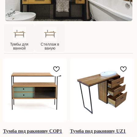
ПОДПИСЫВАЙТЕСЬ НА
КАНАЛ В MAX
Тумбы для
Стеллаж в
P.S Ищите промокод на скидку
ванной
ваную
Ждем Вас!
Тумба под раковину COP1
Тумба под раковину UZ1