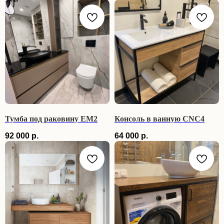
Тумба под раковину EM2
Консоль в ванную CNC4
92 000
р.
64 000
р.